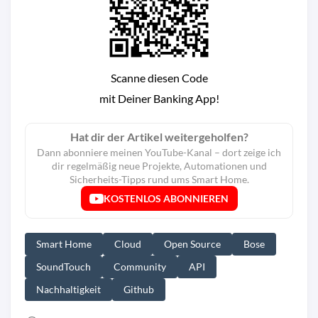
Scanne diesen Code
mit Deiner Banking App!
Hat dir der Artikel weitergeholfen?
Dann abonniere meinen YouTube-Kanal – dort zeige ich
dir regelmäßig neue Projekte, Automationen und
Sicherheits-Tipps rund ums Smart Home.
KOSTENLOS ABONNIEREN
Smart Home
Cloud
Open Source
Bose
SoundTouch
Community
API
Nachhaltigkeit
Github