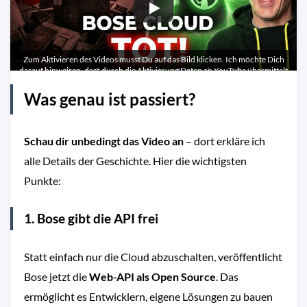
Zum Aktivieren des Videos musst Du auf das Bild klicken. Ich möchte Dich
darauf hinweisen, dass durch die Aktivierung Daten an YouTube übermittelt
werden.
Was genau ist passiert?
Schau dir unbedingt das Video an
– dort erkläre ich
alle Details der Geschichte. Hier die wichtigsten
Punkte:
1. Bose gibt die API frei
Statt einfach nur die Cloud abzuschalten, veröffentlicht
Bose jetzt die
Web-API als Open Source
. Das
ermöglicht es Entwicklern, eigene Lösungen zu bauen